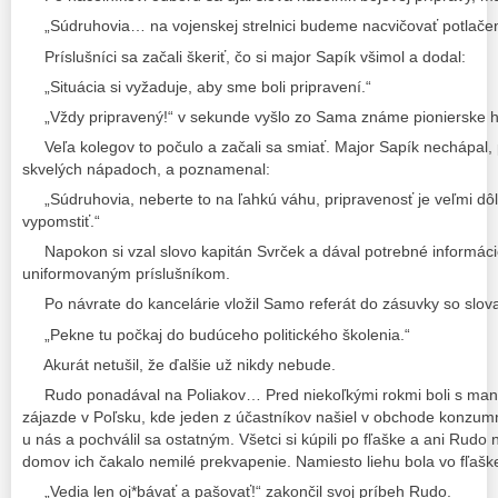
„Súdruhovia… na vojenskej strelnici budeme nacvičovať potlačen
Príslušníci sa začali škeriť, čo si major Sapík všimol a dodal:
„Situácia si vyžaduje, aby sme boli pripravení.“
„Vždy pripravený!“ v sekunde vyšlo zo Sama známe pionierske h
Veľa kolegov to počulo a začali sa smiať. Major Sapík nechápal, 
skvelých nápadoch, a poznamenal:
„Súdruhovia, neberte to na ľahkú váhu, pripravenosť je veľmi dôl
vypomstiť.“
Napokon si vzal slovo kapitán Svrček a dával potrebné informá
uniformovaným príslušníkom.
Po návrate do kancelárie vložil Samo referát do zásuvky so slov
„Pekne tu počkaj do budúceho politického školenia.“
Akurát netušil, že ďalšie už nikdy nebude.
Rudo ponadával na Poliakov… Pred niekoľkými rokmi boli s ma
zájazde v Poľsku, kde jeden z účastníkov našiel v obchode konzumn
u nás a pochválil sa ostatným. Všetci si kúpili po fľaške a ani Rudo
domov ich čakalo nemilé prekvapenie. Namiesto liehu bola vo fľaš
„Vedia len oj*bávať a pašovať!“ zakončil svoj príbeh Rudo.