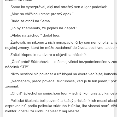
Samo im vyrozprával, aký mal strašný sen a Igor podotkol:
„Mne sa väčšinou stane presný opak.“
Rudo sa otočil na Sama.
„To by znamenalo, že pôjdeš na Západ.“
„Alebo na záchod,“ dodal Igor.
Žartovali, no nikomu z nich nenapadlo, či by sen nemohol zname
nejakej zmeny, ktorá im môže zasiahnuť do života pozitívne, alebo 
Začuli klopnutie na dvere a objavil sa náčelník.
„Česť práci! Súdruhovia… o ôsmej všetci bezpodmienečne v zas
náčelník ŠTB!“
Nikto nestihol nič povedať a už klopal na dvere vedľajšej kancelá
„Nechápem, prečo povedal súdruhovia, keď je tu len jeden,“ p
zasmial.
„Chuji!“ šplechol so smiechom Igor – jediný komunista v kancelár
Politické školenia boli povinné a každý príslušník ich musel abs
ospravedlniť, podľa politruka súdruha Hlúbika, iba vlastná smrť. V
niektorí dostali za úlohu napísať z nej referát.