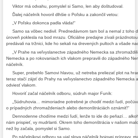
Viktor má odvahu, pomyslel si Samo, len aby doštudoval.
Ďalej náčelník hovoril dlhšie o Poľsku a zakončil vetou:
„V Poľsku dokonca padla vláda!“
Samo sa vôbec nedivil. Prednedávnom tam bol a nemal z toho dob
úroveň poklesla na bod mrazu. Oficiálne predajne zívali prázdnotou
predávali na tržnici, kde ho sekali na drevených pultoch a všade na
„V Prahe na veľvyslanectve západného Nemecka sa zhromaždili 
Nemecka a po rokovaniach ich vlakom prepravili do západného Ne
náčelník.
Super, prebehlo Samovi hlavou, už netreba preliezať plot na hrani
teraz stačí zájsť do Prahy na veľvyslanectvo západného Nemecka 
odviesť vlakom.
Hovoriť začal náčelník odboru, súdruh major Funík:
„Súdruhovia… mimoriadne potrebné je chodiť medzi ľudí, počúvať
o prípadných zhromaždeniach alebo demonštráciách oznámiť!“
Dennodenne chodíme medzi ľudí, lenže to ide do peňazí… alkohol
nám prispieť, vy mudrlanti. Okrem toho demonštrácia v našom malo
než by začala, pomyslel si Samo.
Po náčelníkovi odboru sa ujal slova náčelník bojovej prípravy, maj