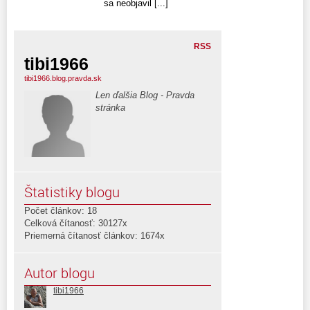
sa neobjavil [...]
RSS
tibi1966
tibi1966.blog.pravda.sk
Len ďalšia Blog - Pravda
stránka
Štatistiky blogu
Počet článkov: 18
Celková čítanosť: 30127x
Priemerná čítanosť článkov: 1674x
Autor blogu
tibi1966