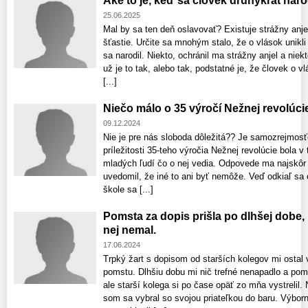
Aké to je, keď sa človek druhýkrát naro
25.06.2025
Mal by sa ten deň oslavovať? Existuje strážny anj
šťastie. Určite sa mnohým stalo, že o vlások unikli
sa narodil. Niekto, ochránil ma strážny anjel a niek
už je to tak, alebo tak, podstatné je, že človek o v
[...]
Niečo málo o 35 výročí Nežnej revolúci
09.12.2024
Nie je pre nás sloboda dôležitá?? Je samozrejmosťo
príležitosti 35-teho výročia Nežnej revolúcie bola v t
mladých ľudí čo o nej vedia. Odpovede ma najskôr 
uvedomil, že iné to ani byť nemôže. Veď odkiaľ sa 
škole sa [...]
Pomsta za dopis prišla po dlhšej dobe,
nej nemal.
17.06.2024
Trpký žart s dopisom od starších kolegov mi ostal
pomstu. Dlhšiu dobu mi nič trefné nenapadlo a pom
ale starší kolega si po čase opäť zo mňa vystrelil.
som sa vybral so svojou priateľkou do baru. Výbor