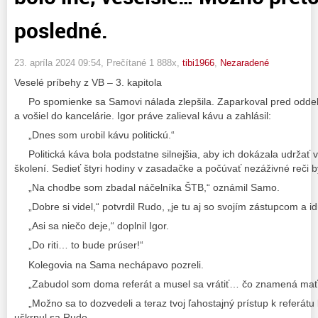
posledné.
23. apríla 2024 09:54
, Prečítané 1 888x,
tibi1966
,
Nezaradené
Veselé príbehy z VB – 3. kapitola
Po spomienke sa Samovi nálada zlepšila. Zaparkoval pred oddel
a vošiel do kancelárie. Igor práve zalieval kávu a zahlásil:
„Dnes som urobil kávu politickú.“
Politická káva bola podstatne silnejšia, aby ich dokázala udržať 
školení. Sedieť štyri hodiny v zasadačke a počúvať nezáživné reči 
„Na chodbe som zbadal náčelníka ŠTB,“ oznámil Samo.
„Dobre si videl,“ potvrdil Rudo, „je tu aj so svojím zástupcom a idú
„Asi sa niečo deje,“ doplnil Igor.
„Do riti… to bude prúser!“
Kolegovia na Sama nechápavo pozreli.
„Zabudol som doma referát a musel sa vrátiť… čo znamená mať
„Možno sa to dozvedeli a teraz tvoj ľahostajný prístup k referátu 
uškrnul sa Rudo.