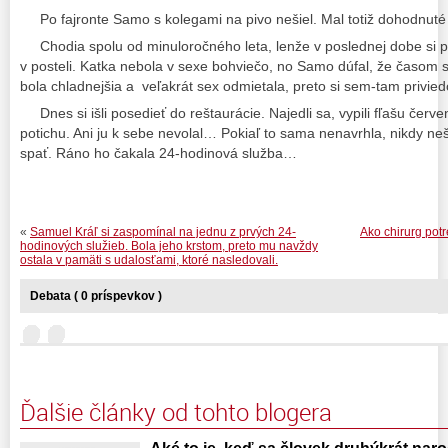
Po fajronte Samo s kolegami na pivo nešiel. Mal totiž dohodnuté
Chodia spolu od minuloročného leta, lenže v poslednej dobe si pr
v posteli. Katka nebola v sexe bohviečo, no Samo dúfal, že časom s
bola chladnejšia a veľakrát sex odmietala, preto si sem-tam privie
Dnes si išli posedieť do reštaurácie. Najedli sa, vypili fľašu červ
potichu. Ani ju k sebe nevolal… Pokiaľ to sama nenavrhla, nikdy nešl
spať. Ráno ho čakala 24-hodinová služba…
«
Samuel Kráľ si zaspomínal na jednu z prvých 24-
Ako chirurg potr
hodinových služieb. Bola jeho krstom, preto mu navždy
ostala v pamäti s udalosťami, ktoré nasledovali.
Debata ( 0 príspevkov )
Ďalšie články od tohto blogera