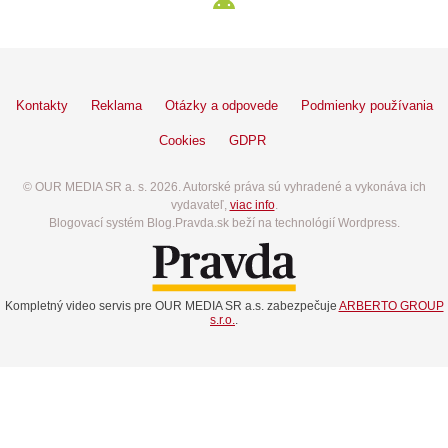
Kontakty
Reklama
Otázky a odpovede
Podmienky používania
Cookies
GDPR
© OUR MEDIA SR a. s. 2026. Autorské práva sú vyhradené a vykonáva ich
vydavateľ,
viac info
.
Blogovací systém Blog.Pravda.sk beží na technológií Wordpress.
Kompletný video servis pre OUR MEDIA SR a.s. zabezpečuje
ARBERTO GROUP
s.r.o.
.